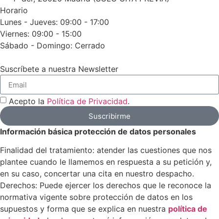
Horario
oportunidad para reorganizar la economía familiar sin la
Lunes - Jueves: 09:00 - 17:00
presión constante de los acreedores comerciales.
Viernes: 09:00 - 15:00
Objetivo principal
Sábado - Domingo: Cerrado
La Ley de Segunda Oportunidad protege a los
Suscríbete a nuestra Newsletter
empresarios honestos frente al fracaso societario y les
permite
cancelar sus deudas de la empresa legalmente
a
Acepto la
Política de Privacidad
.
nivel personal, evitando que las contingencias de una
Sociedad Limitada se conviertan en una carga permanente
Suscribirme
y facilitando su reincorporación al tráfico mercantil.
Información básica protección de datos personales
Beneficiarios
Finalidad del tratamiento: atender las cuestiones que nos
plantee cuando le llamemos en respuesta a su petición y,
Está dirigida a administradores de sociedades, autónomos
en su caso, concertar una cita en nuestro despacho.
societarios y antiguos empresarios que, tras el cierre del
Derechos: Puede ejercer los derechos que le reconoce la
negocio, la quiebra o situaciones de crisis económica,
normativa vigente sobre protección de datos en los
arrastran deudas y avales personales imposibles de
supuestos y forma que se explica en nuestra
política de
asumir. Cumplir con los requisitos de buena fe,