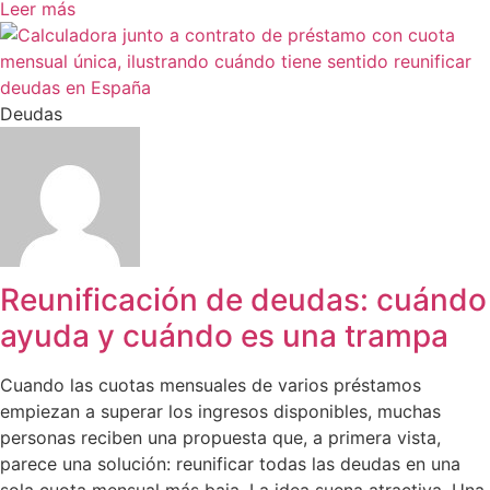
Leer más
Deudas
Reunificación de deudas: cuándo
Ley de Segunda Oportunidad
ayuda y cuándo es una trampa
para empresas
Cuando las cuotas mensuales de varios préstamos
empiezan a superar los ingresos disponibles, muchas
Si eres administrador de una sociedad mercantil y las
personas reciben una propuesta que, a primera vista,
deudas del negocio se han vuelto imposibles de asumir, la
parece una solución: reunificar todas las deudas en una
Ley de Segunda Oportunidad para empresas
y